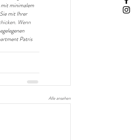
e mit minimalem 
ie mit Ihrer 
chicken. Wenn 
hegelegenen 
artment Patris 
Alle ansehen