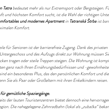
 Tatra
bedeutet mehr als nur Extremsport oder Bergsteigen. Fü
uft und höchsten Komfort sucht, ist die Wahl der richtigen Unte
mfortables und modernes Apartment
in
Tatranská Štrba
ist bar
aximalen Komfort.
ile für Senioren ist der barrierefreie Zugang. Dank des privaten
Untergeschoss und des Aufzugs direkt zur Wohnung müssen Sie
cken tragen oder steile Treppen steigen. Die Wohnung ist kompl
iten ganz nach Ihren Ernährungsbedürfnissen und -gewohnheite
sind ein besonderes Plus, das den persönlichen Komfort und die
nn Sie als Paar oder Großeltern mit ihren Enkelkindern reisen.
 für gemütliche Spaziergänge.
eits der lauten Touristenzentren bietet dennoch eine hervorrag
egion. Die nahegelegene Zahnradbahn (lokal als „zubačka“ bekann