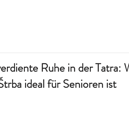
FULLY EQUIPPED
GALLERY
SEE & DO
CONTACT
B
erdiente Ruhe in der Tatra:
trba ideal für Senioren ist