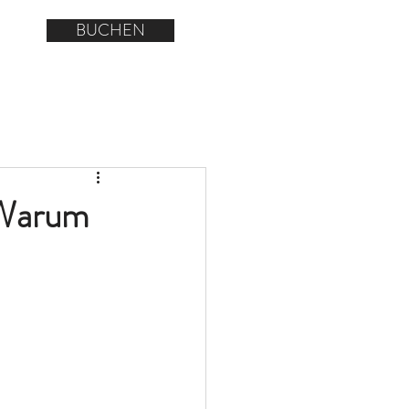
BUCHEN
log
 Warum