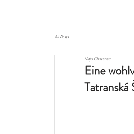
New Page
New Page
ABOUT
All Posts
Majo Chovanec
Eine wohlv
Tatranská Š