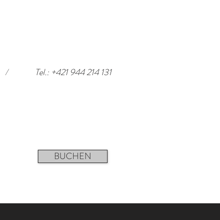
/
Tel.: +421 944 214 131
BUCHEN