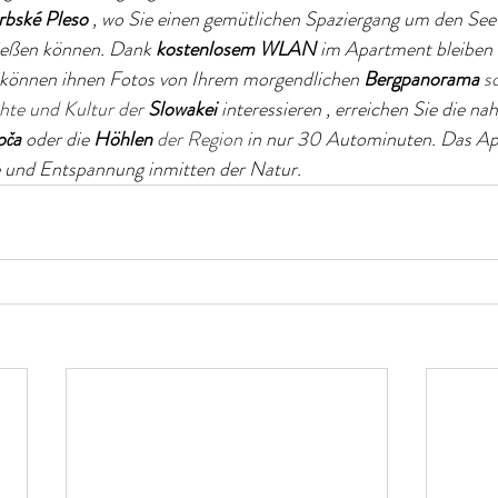
rbské Pleso
, wo Sie einen gemütlichen Spaziergang um den Se
ießen können. Dank
kostenlosem WLAN
im Apartment bleiben S
 können ihnen Fotos von Ihrem morgendlichen
Bergpanorama
 s
chte und Kultur der 
Slowakei
interessieren
, erreichen Sie die na
oča
oder die
Höhlen
 der Region 
in nur 30 Autominuten. Das Ap
e und Entspannung inmitten der Natur.