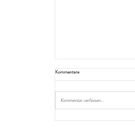
Kommentare
Kommentar verfassen...
Entdecken Sie die Seele der
Tatra: Übernachten am
Schnittpunkt von Geschichte und