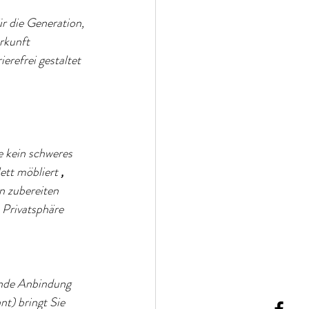
r die Generation, 
rkunft 
rierefrei gestaltet 
 kein schweres 
ett möbliert
,
n zubereiten 
 Privatsphäre 
ende Anbindung 
t) bringt Sie 