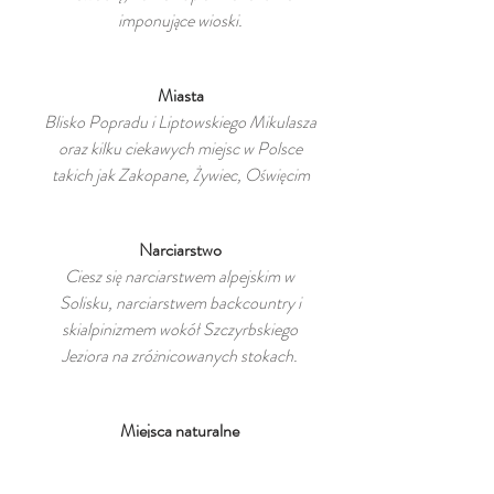
imponujące wioski.
Miasta
Blisko Popradu i Liptowskiego Mikulasza
oraz kilku ciekawych miejsc w Polsce
takich jak Zakopane, Żywiec, Oświęcim
Narciarstwo
Ciesz się narciarstwem alpejskim w
Solisku, narciarstwem backcountry i
skialpinizmem wokół Szczyrbskiego
Jeziora na zróżnicowanych stokach.
Miejsca naturalne
Piękne parki narodowe, takie jak Tatry
Wysokie i Niżne, Słowacki Raj czy Pieniny,