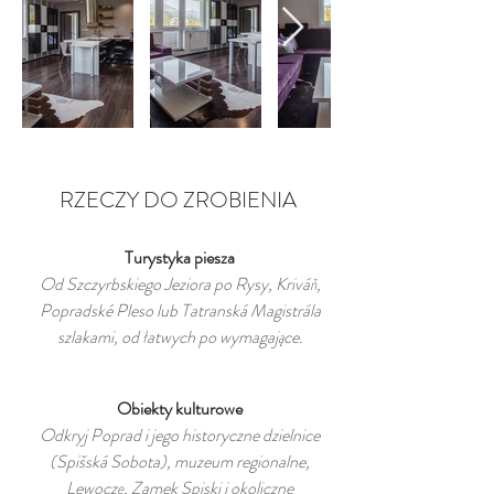
RZECZY DO ZROBIENIA
Turystyka piesza
Od Szczyrbskiego Jeziora po Rysy, Kriváň,
Popradské Pleso lub Tatranská Magistrála
szlakami, od łatwych po wymagające.
Obiekty kulturowe
Odkryj Poprad i jego historyczne dzielnice
(Spišská Sobota), muzeum regionalne,
Lewoczę, Zamek Spiski i okoliczne