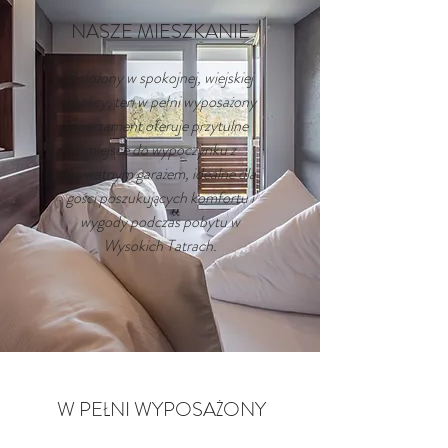
NASZE MIESZKANIE
Położony w spokojnej, wiejskiej
okolicy, ten w pełni wyposażony
apartament oferuje przytulne
miejsce do wypoczynku z
prywatnym garażem, idealne dla
gości poszukujących komfortu i
wygody podczas pobytu w
Wysokich Tatrach.
W PEŁNI WYPOSAŻONY